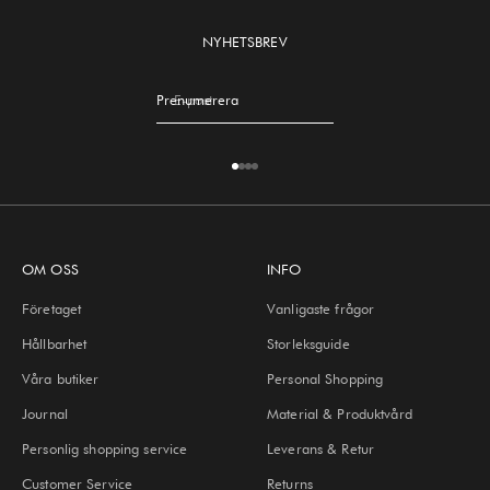
NYHETSBREV
Prenumerera
E-post
Gå till 1
Gå till 2
Gå till 3
Gå till 4
OM OSS
INFO
Företaget
Vanligaste frågor
Hållbarhet
Storleksguide
Våra butiker
Personal Shopping
Journal
Material & Produktvård
Personlig shopping service
Leverans & Retur
Customer Service
Returns