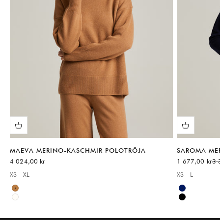
MAEVA MERINO-KASCHMIR POLOTRÖJA
SAROMA ME
REA-pris
REA-pris
Pri
4 024,00 kr
1 677,00 kr
3 
XS
XL
XS
L
Available sizes:
Available sizes
Brown
Blue
White
Black