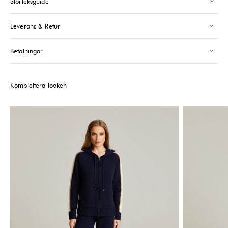
Storleksguide
Saint-Tropez
-
Sold out
24 Boulevard Louis Blanc Saint-Tropez, 83990
Leverans & Retur
+33610155333
Please note that the Stock may vary and change quickly.
Betalningar
Komplettera looken