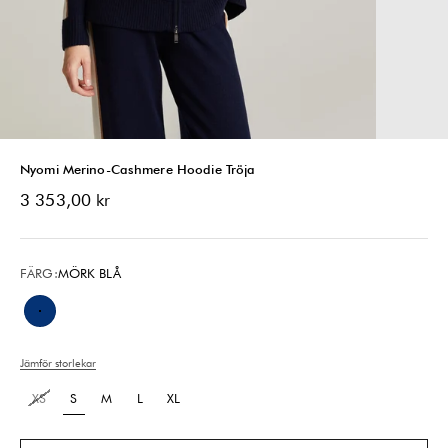
Nyomi Merino-Cashmere Hoodie Tröja
REA-pris
3 353,00 kr
FÄRG:
MÖRK BLÅ
Mörk Blå
Jämför storlekar
XS
S
M
L
XL