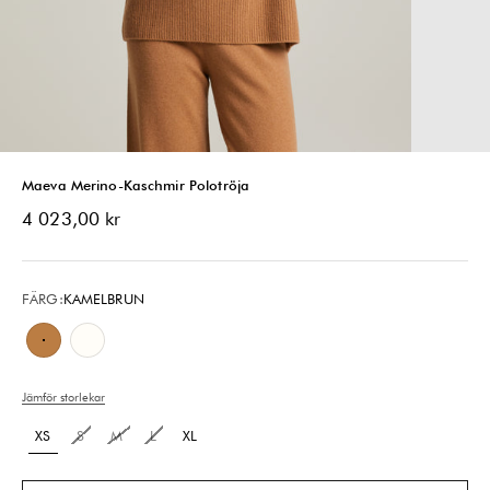
Maeva Merino-Kaschmir Polotröja
REA-pris
4 023,00 kr
FÄRG:
KAMELBRUN
Kamelbrun
Kritvit
Jämför storlekar
XS
S
M
L
XL