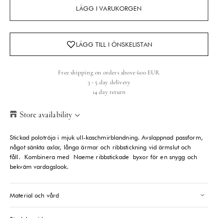
LÄGG I VARUKORGEN
Free shipping on orders above 600 EUR
3 - 5 day delivery
14 day return
Store availability
Helsinki Store
-
Sold out
Stickad polotröja i mjuk ull-kaschmirblandning. Avslappnad passform,
Kasarmikatu 46-48 Helsinki, 00130
något sänkta axlar, långa ärmar och ribbstickning vid ärmslut och
+358409051602
fåll.
Kombinera med Naeme ribbstickade byxor för en snygg och
bekväm vardagslook.
Paris store
-
Sold out
70 Bis Rue Bonaparte Paris, 75006
Material och vård
+33143546007