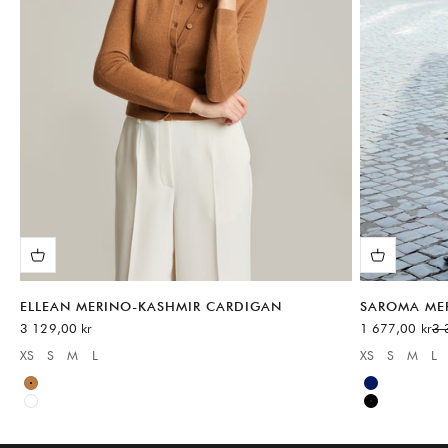
ELLEAN MERINO-KASHMIR CARDIGAN
SAROMA ME
REA-pris
REA-pris
Pri
3 129,00 kr
1 677,00 kr
3 
XS
S
M
L
XS
S
M
L
Available sizes:
Available sizes
Neutral
Blue
White
Black