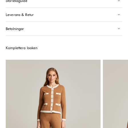
Storleksguide
Saint-Tropez
-
Sold out
24 Boulevard Louis Blanc Saint-Tropez, 83990
Leverans & Retur
+33610155333
Please note that the Stock may vary and change quickly.
Betalningar
Komplettera looken