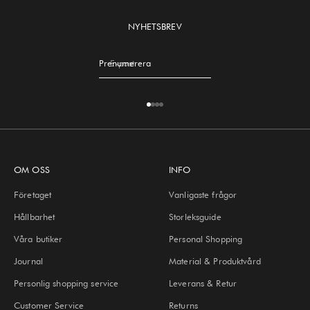
NYHETSBREV
Prenumerera
E-post
Gå till 1
Gå till 2
Gå till 3
Gå till 4
OM OSS
INFO
Företaget
Vanligaste frågor
Hållbarhet
Storleksguide
Våra butiker
Personal Shopping
Journal
Material & Produktvård
Personlig shopping service
Leverans & Retur
Customer Service
Returns