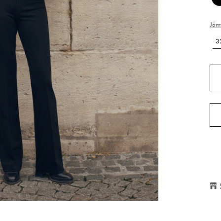
Jämf
3
H