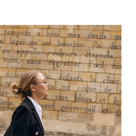
+358409051602
aris store
-
Low stock
70 Bis Rue Bonaparte Paris, 75006
+33143546007
aint-Tropez
-
Sold out
4 Boulevard Louis Blanc Saint-Tropez, 83990
+33610155333
ase note that the Stock may vary and change quickly.