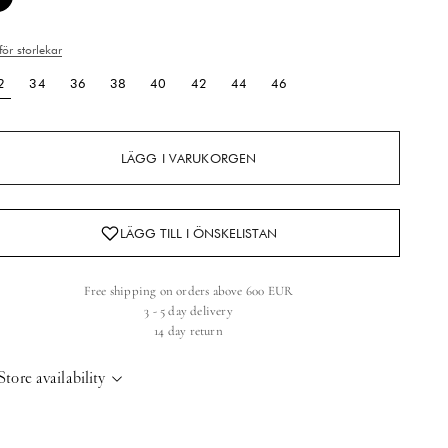
Svart
ör storlekar
2
34
36
38
40
42
44
46
LÄGG I VARUKORGEN
Free shipping on orders above 600 EUR
3 - 5 day delivery
14 day return
Store availability
elsinki Store
-
Low stock
Kasarmikatu 46-48 Helsinki, 00130