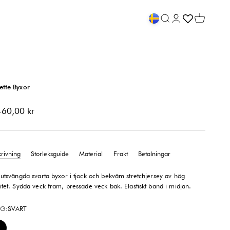
Öppna sök
Öppna kontosid
Öppna va
ette Byxor
-pris
460,00 kr
krivning
Storleksguide
Material
Frakt
Betalningar
e utsvängda svarta byxor i tjock och bekväm stretchjersey av hög
itet. Sydda veck fram, pressade veck bak. Elastiskt band i midjan.
G:
SVART