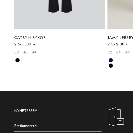
CATRYN BYXOR
JAMY JERSE
REA-pris
REA-pris
2 561,00 kr
2 572,00 kr
32
36
44
32
34
36
Available sizes:
Available sizes
Black
Blue
Black
NYHETSBREV
Prenumerera
E-post