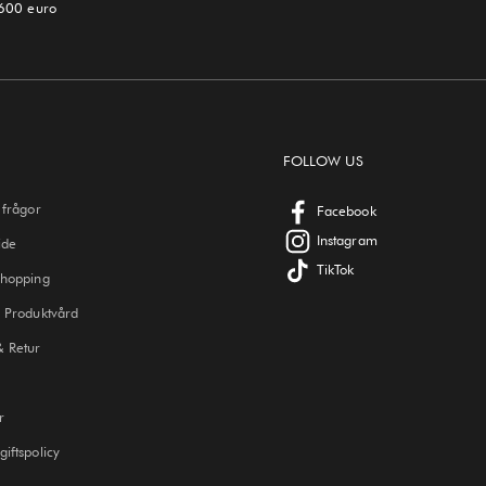
 600 euro
FOLLOW US
 frågor
Facebook
Instagram
ide
TikTok
Shopping
 Produktvård
& Retur
r
iftspolicy