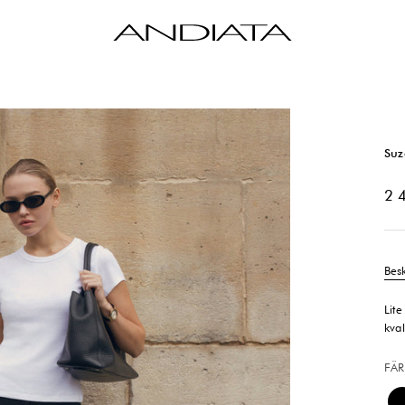
Andiata
Suz
REA
2 
Bes
Lit
kval
FÄR