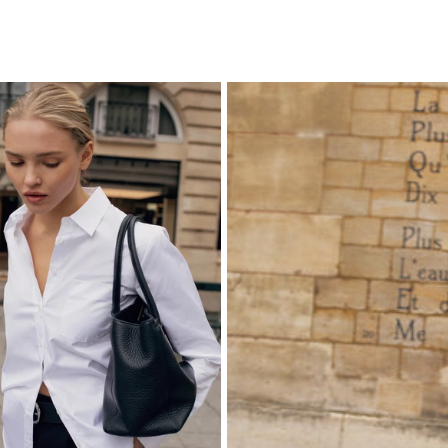
P
S
2
Ple