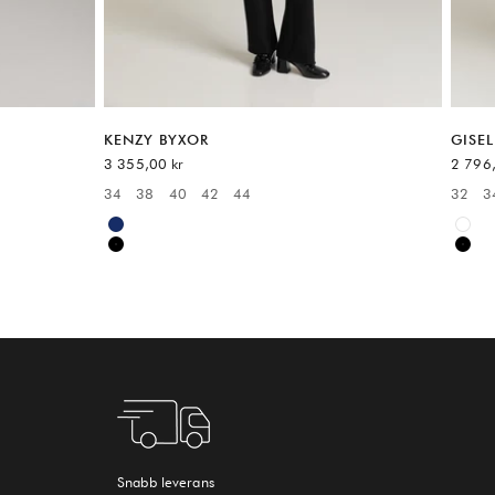
KENZY BYXOR
GISE
REA-pris
REA-pr
3 355,00 kr
2 796,
6
34
38
40
42
44
32
3
Available sizes:
Availa
Blue
Whit
Black
Blac
Snabb leverans