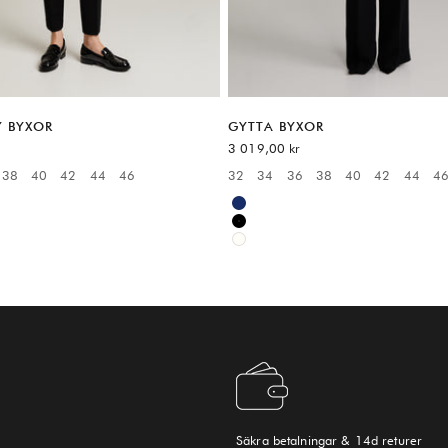
Y BYXOR
GYTTA BYXOR
REA-pris
3 019,00 kr
38
40
42
44
46
32
34
36
38
40
42
44
4
:
Available sizes:
Blue
Black
White
Säkra betalningar & 14d returer