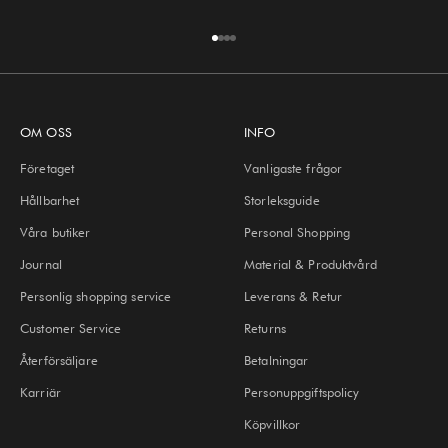
Gå till 1
Gå till 2
Gå till 3
Gå till 4
OM OSS
INFO
Företaget
Vanligaste frågor
Hållbarhet
Storleksguide
Våra butiker
Personal Shopping
Journal
Material & Produktvård
Personlig shopping service
Leverans & Retur
Customer Service
Returns
Återförsäljare
Betalningar
Karriär
Personuppgiftspolicy
Köpvillkor