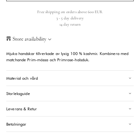
Free shipping on orders above 600 EUR
3 - 5 day delivery
14 day return
Store availability
Helsinki Store
-
Sold out
Mjuka handskar tillverkade av lyxig 100 % kashmir. Kombinera med
Kasarmikatu 46-48 Helsinki, 00130
matchande Prim-mössa och Primrose-halsduk.
+358409051602
Material och vård
Paris store
-
Sold out
70 Bis Rue Bonaparte Paris, 75006
+33143546007
Storleksguide
Leverans & Retur
Saint-Tropez
-
Sold out
24 Boulevard Louis Blanc Saint-Tropez, 83990
+33610155333
Betalningar
Please note that the Stock may vary and change quickly.