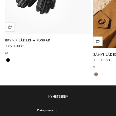
BRYNN LÄDERHANDSKAR
REA-pris
1 890,00 kr
M
L
SANVI LÄD
Available sizes:
REA-pris
1 554,00 kr
Black
S
L
Available sizes
Brown
NYHETSBREV
Prenumerera
E-post