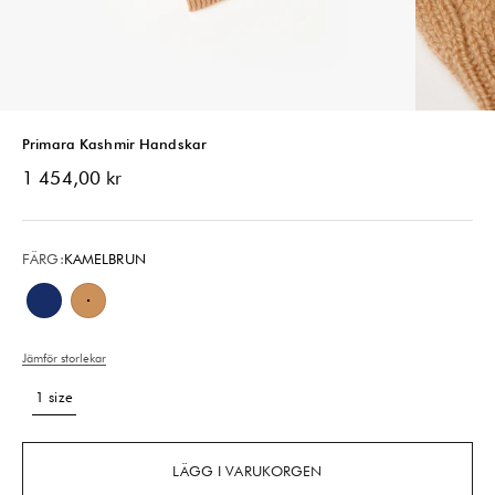
Primara Kashmir Handskar
REA-pris
1 454,00 kr
FÄRG:
KAMELBRUN
Natthimmelsblå
Kamelbrun
Jämför storlekar
1 size
LÄGG I VARUKORGEN