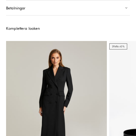
Please note that the Stock may vary and change quickly.
Betalningar
Komplettera looken
SPARA 40%