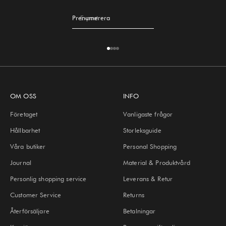
Prenumerera
E-post
Gå till 1
Gå till 2
Gå till 3
Gå till 4
OM OSS
INFO
Företaget
Vanligaste frågor
Hållbarhet
Storleksguide
Våra butiker
Personal Shopping
Journal
Material & Produktvård
Personlig shopping service
Leverans & Retur
Customer Service
Returns
Återförsäljare
Betalningar