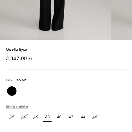
Gisella Byxor
REA-pris
3 347,00 kr
FÄRG:
SVART
Svart
Jämför storlekar
32
34
36
38
40
42
44
46