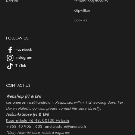
Karriär
Personuppgiftspolicy
Köpvillkor
Cookies
FOLLOW US
Facebook
Instagram
TikTok
CONTACT US
Webshop (FI & EN)
customerservice@andiata.fi
Responses within 1-2 working days. For
store-related inquiries, please contact the store directly.
Helsinki Store (FI & EN)
Kasarmikatu 46-48, 00130 Helsinki
+358 40 905 1602, andiatastore@andiata.fi
*Only Helsinki store-related inquiries