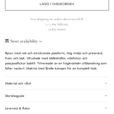
LÄGG I VARUKORGEN
Free shipping on orders above 600 EUR
3 - 5 day delivery
14 day return
Store availability
Helsinki Store
-
Sold out
Byxor med rak och smickrande passform, hög midja och pressveck
Kasarmikatu 46-48 Helsinki, 00130
fram och bak. Utrustade med bälteshällor, sidofickor och
+358409051602
passpoalfickor baktill. Tillverkade av en högkvalitativ ullblandning som
faller vackert. Matcha med Brette-kavajen för en komplett look.
Paris store
-
Sold out
70 Bis Rue Bonaparte Paris, 75006
Material och vård
+33143546007
Storleksguide
Saint-Tropez
-
Sold out
24 Boulevard Louis Blanc Saint-Tropez, 83990
Leverans & Retur
+33610155333