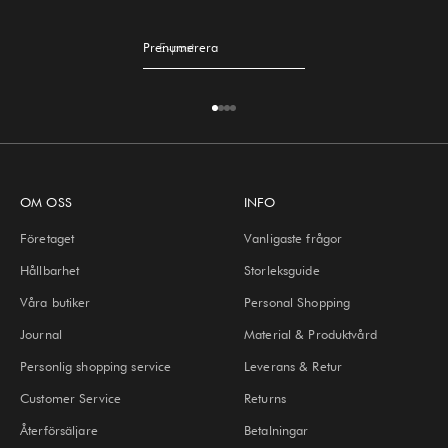
Prenumerera
E-post
Gå till 1
Gå till 2
Gå till 3
Gå till 4
OM OSS
INFO
Företaget
Vanligaste frågor
Hållbarhet
Storleksguide
Våra butiker
Personal Shopping
Journal
Material & Produktvård
Personlig shopping service
Leverans & Retur
Customer Service
Returns
Återförsäljare
Betalningar