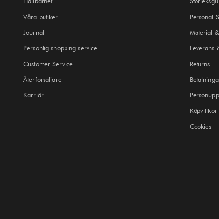
Hållbarhet
Storleksgu
Våra butiker
Personal 
Journal
Material &
Personlig shopping service
Leverans 
Customer Service
Returns
Återförsäljare
Betalninga
Karriär
Personuppg
Köpvillkor
Cookies