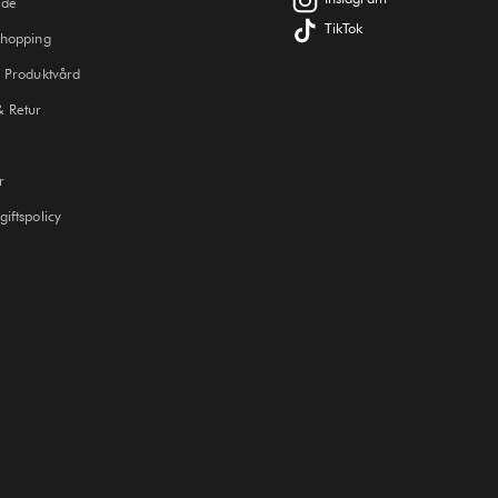
ide
TikTok
Shopping
 Produktvård
& Retur
r
iftspolicy