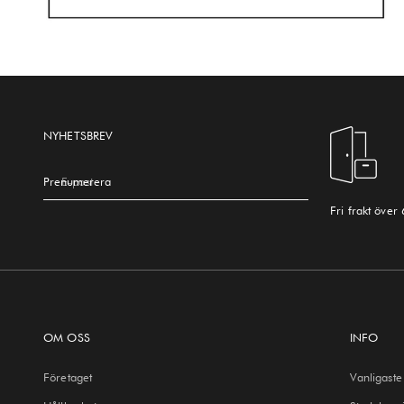
NYHETSBREV
Prenumerera
E-post
Fri frakt över
OM OSS
INFO
Företaget
Vanligaste