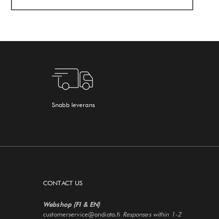
Snabb leverans
CONTACT US
Webshop (FI & EN)
customerservice@andiata.fi
Responses within 1-2